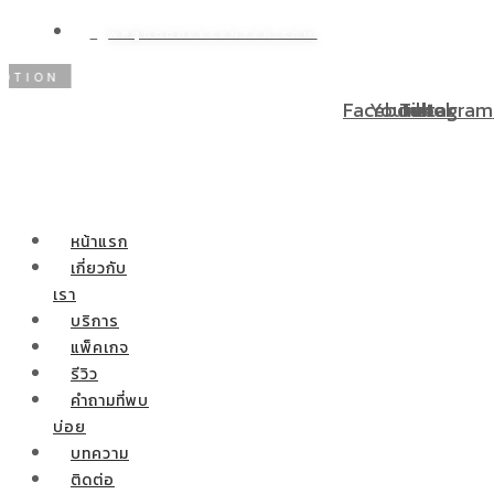
WP@DOODEECENTER.COM
N
โปรโมชั่นพิเศษ! ผ่อนชำระ 0% 10 เดือน ผ่าตัดกระเพาะลด
Facebook
Youtube
Tiktok
Instagram
หน้าแรก
เกี่ยวกับ
เรา
บริการ
แพ็คเกจ
รีวิว
คำถามที่พบ
บ่อย
บทความ
ติดต่อ