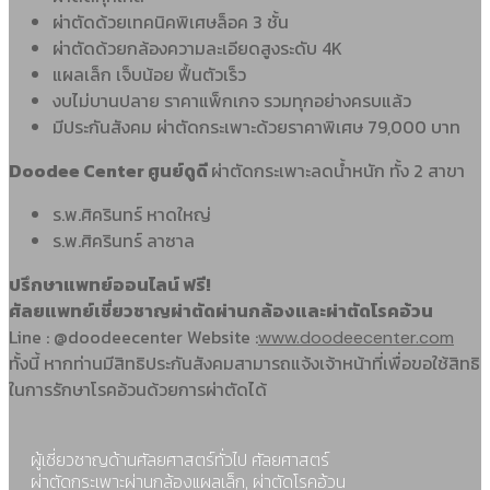
ผ่าตัดด้วยเทคนิคพิเศษล็อค 3 ชั้น
ผ่าตัดด้วยกล้องความละเอียดสูงระดับ 4K
แผลเล็ก เจ็บน้อย ฟื้นตัวเร็ว
งบไม่บานปลาย ราคาแพ็กเกจ รวมทุกอย่างครบแล้ว
มีประกันสังคม ผ่าตัดกระเพาะด้วยราคาพิเศษ 79,000 บาท
Doodee Center ศูนย์ดูดี
ผ่าตัดกระเพาะลดน้ำหนัก ทั้ง 2 สาขา
ร.พ.ศิครินทร์ หาดใหญ่
ร.พ.ศิครินทร์ ลาซาล
ปรึกษาแพทย์ออนไลน์ ฟรี!
ศัลยแพทย์เชี่ยวชาญผ่าตัดผ่านกล้องและผ่าตัดโรคอ้วน
Line : @doodeecenter Website :
www.doodeecenter.com
ทั้งนี้ หากท่านมีสิทธิประกันสังคมสามารถแจ้งเจ้าหน้าที่เพื่อขอใช้สิทธิ
ในการรักษาโรคอ้วนด้วยการผ่าตัดได้
ผู้เชี่ยวชาญด้านศัลยศาสตร์ทั่วไป ศัลยศาสตร์
ผ่าตัดกระเพาะผ่านกล้องแผลเล็ก, ผ่าตัดโรคอ้วน