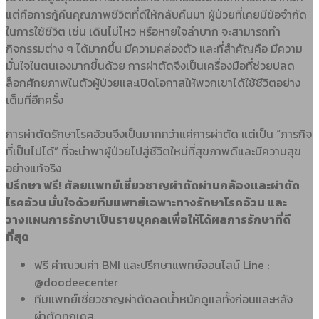
แต่คือการกู้คืนคุณภาพชีวิตที่ดีให้กลับคืนมา ผู้ป่วยที่เคยมีข้อจำกัด
ในการใช้ชีวิต เช่น เดินไม่ไหว หรือหายใจลำบาก จะสามารถทำ
กิจกรรมต่าง ๆ ได้มากขึ้น มีความคล่องตัว และที่สำคัญคือ มีความ
มั่นใจในตนเองมากขึ้นด้วย การผ่าตัดจึงเป็นเครื่องมือที่ช่วยปลด
ล็อกศักยภาพในตัวผู้ป่วยและเปิดโอกาสให้พวกเขาได้ใช้ชีวิตอย่าง
เต็มที่อีกครั้ง
การผ่าตัดรักษาโรคอ้วนจึงเป็นมากกว่าแค่การผ่าตัด แต่เป็น “ภารกิจ
ที่เป็นไปได้” ที่จะนำพาผู้ป่วยไปสู่ชีวิตใหม่ที่สุขภาพดีและมีความสุข
อย่างแท้จริง
ปรึกษา ฟรี! ศัลยแพทย์เชี่ยวชาญผ่าตัดผ่านกล้องและผ่าตัด
โรคอ้วน มั่นใจด้วยทีมแพทย์เฉพาะทางรักษาโรคอ้วน และ
วางแผนการรักษาเป็นรายบุคคลเพื่อให้ได้ผลการรักษาที่ดี
ที่สุด
ฟรี คำณวนค่า BMI และปรึกษาแพทย์ออนไลน์ Line :
@doodeecenter
ทีมแพทย์เชี่ยวชาญผ่าตัดลดน้ำหนักดูแลทั้งก่อนและหลัง
ผ่าตัดทุกเคส