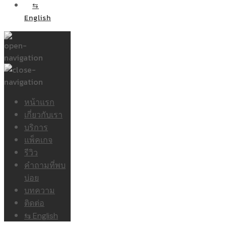
⇆
English
หน้าแรก
เกี่ยวกับเรา
บริการ
แพ็คเกจ
รีวิว
คำถามที่พบ
บ่อย
บทความ
ติดต่อ
⇆ English