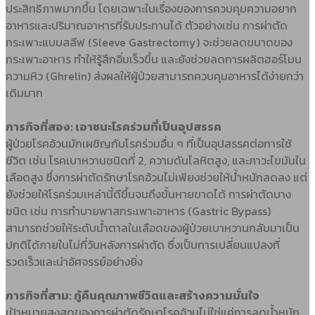
ประสิทธิภาพมากขึ้น โดยเฉพาะในเรื่องของการควบคุมความอยาก
อาหารและปริมาณอาหารที่รับประทานได้ ตัวอย่างเช่น การผ่าตัด
กระเพาะแบบสลีฟ (Sleeve Gastrectomy) จะช่วยลดขนาดของ
กระเพาะอาหาร ทำให้รู้สึกอิ่มเร็วขึ้น และยังช่วยลดการผลิตฮอร์โมน
ความหิว (Ghrelin) ส่งผลให้ผู้ป่วยสามารถควบคุมอาหารได้ง่ายกว่า
เดิมมาก
ภารกิจที่สอง: เอาชนะโรคร่วมที่เป็นอุปสรรค
ผู้ป่วยโรคอ้วนมักเผชิญกับโรคร่วมอื่น ๆ ที่เป็นอุปสรรคต่อการใช้
ชีวิต เช่น โรคเบาหวานชนิดที่ 2, ความดันโลหิตสูง, และภาวะไขมันใน
เลือดสูง ซึ่งการผ่าตัดรักษาโรคอ้วนไม่เพียงช่วยให้น้ำหนักลดลง แต่
ยังช่วยให้โรคร่วมเหล่านี้ดีขึ้นจนถึงขั้นหายขาดได้ การผ่าตัดบาง
ชนิด เช่น การทำบายพาสกระเพาะอาหาร (Gastric Bypass)
สามารถช่วยให้ระดับน้ำตาลในเลือดของผู้ป่วยเบาหวานกลับมาเป็น
ปกติได้ภายในไม่กี่วันหลังการผ่าตัด ซึ่งเป็นการเปลี่ยนแปลงที่
รวดเร็วและน่าอัศจรรย์อย่างยิ่ง
ภารกิจที่สาม: กู้คืนคุณภาพชีวิตและสร้างความมั่นใจ
เป้าหมายสูงสุดของการผ่าตัดรักษาโรคอ้วนไม่ใช่แค่การลดน้ำหนัก