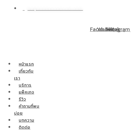
WP@DOODEECENTER.COM
อนชำระ 0% 10 เดือน ผ่าตัดกระเพาะลดน้ำหนักสำหรับท่านที่มีบั
Facebook
Youtube
Tiktok
Instagram
หน้าแรก
เกี่ยวกับ
เรา
บริการ
แพ็คเกจ
รีวิว
คำถามที่พบ
บ่อย
บทความ
ติดต่อ