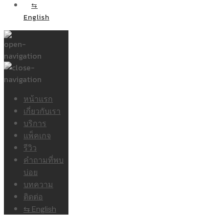
⇆
English
หน้าแรก
เกี่ยวกับเรา
บริการ
แพ็คเกจ
รีวิว
คำถามที่พบ
บ่อย
บทความ
ติดต่อ
⇆ English