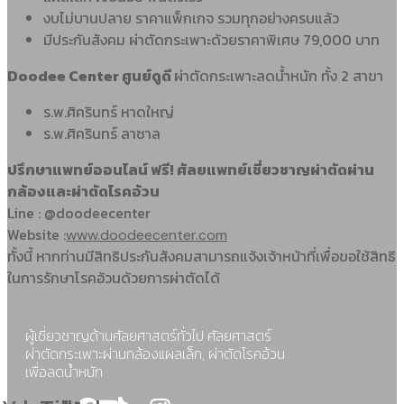
งบไม่บานปลาย ราคาแพ็กเกจ รวมทุกอย่างครบแล้ว
มีประกันสังคม ผ่าตัดกระเพาะด้วยราคาพิเศษ 79,000 บาท
Doodee Center ศูนย์ดูดี
ผ่าตัดกระเพาะลดน้ำหนัก ทั้ง 2 สาขา
ร.พ.ศิครินทร์ หาดใหญ่
ร.พ.ศิครินทร์ ลาซาล
ปรึกษาแพทย์ออนไลน์ ฟรี! ศัลยแพทย์เชี่ยวชาญผ่าตัดผ่าน
กล้องและผ่าตัดโรคอ้วน
Line : @doodeecenter
Website :
www.doodeecenter.com
ทั้งนี้ หากท่านมีสิทธิประกันสังคมสามารถแจ้งเจ้าหน้าที่เพื่อขอใช้สิทธิ
ในการรักษาโรคอ้วนด้วยการผ่าตัดได้
ผู้เชี่ยวชาญด้านศัลยศาสตร์ทั่วไป ศัลยศาสตร์
ผ่าตัดกระเพาะผ่านกล้องแผลเล็ก, ผ่าตัดโรคอ้วน
เพื่อลดน้ำหนัก