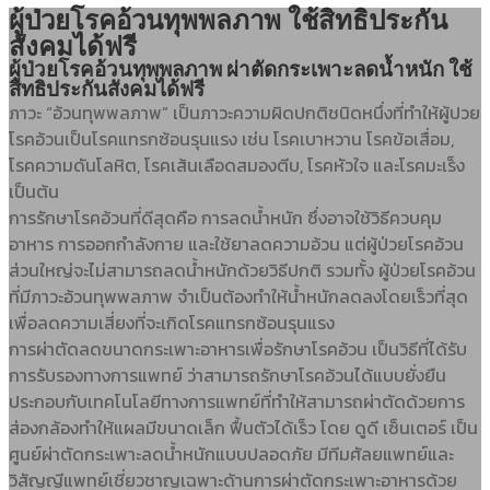
ผู้ป่วยโรคอ้วนทุพพลภาพ ใช้สิทธิประกัน
สังคมได้ฟรี
ผู้ป่วยโรคอ้วนทุพพลภาพ ผ่าตัดกระเพาะลดน้ำหนัก ใช้
สิทธิประกันสังคมได้ฟรี
ภาวะ “อ้วนทุพพลภาพ” เป็นภาวะความผิดปกติชนิดหนึ่งที่ทำให้ผู้ปวย
โรคอ้วนเป็นโรคแทรกซ้อนรุนแรง เช่น โรคเบาหวาน โรคข้อเสื่อม,
โรคความดันโลหิต, โรคเส้นเลือดสมองตีบ, โรคหัวใจ และโรคมะเร็ง
เป็นต้น
การรักษาโรคอ้วนที่ดีสุดคือ การลดน้ำหนัก ซึ่งอาจใช้วิธีควบคุม
อาหาร การออกกำลังกาย และใช้ยาลดความอ้วน แต่ผู้ป่วยโรคอ้วน
ส่วนใหญ่จะไม่สามารถลดน้ำหนักด้วยวิธีปกติ รวมทั้ง ผู้ป่วยโรคอ้วน
ที่มีภาวะอ้วนทุพพลภาพ จำเป็นต้องทำให้น้ำหนักลดลงโดยเร็วที่สุด
เพื่อลดความเสี่ยงที่จะเกิดโรคแทรกซ้อนรุนแรง
การผ่าตัดลดขนาดกระเพาะอาหารเพื่อรักษาโรคอ้วน เป็นวิธีที่ได้รับ
การรับรองทางการแพทย์ ว่าสามารถรักษาโรคอ้วนได้แบบยั่งยืน
ประกอบกับเทคโนโลยีทางการแพทย์ที่ทำให้สามารถผ่าตัดด้วยการ
ส่องกล้องทำให้แผลมีขนาดเล็ก ฟื้นตัวได้เร็ว โดย ดูดี เซ็นเตอร์ เป็น
ศูนย์ผ่าตัดกระเพาะลดน้ำหนักแบบปลอดภัย มีทีมศัลยแพทย์และ
วิสัญญีแพทย์เชี่ยวชาญเฉพาะด้านการผ่าตัดกระเพาะอาหารด้วย