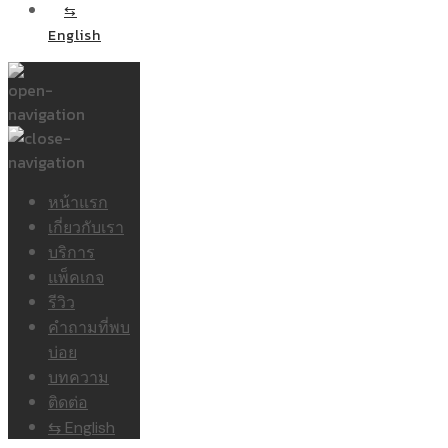
⇆
English
หน้าแรก
เกี่ยวกับเรา
บริการ
แพ็คเกจ
รีวิว
คำถามที่พบ
บ่อย
บทความ
ติดต่อ
⇆ English