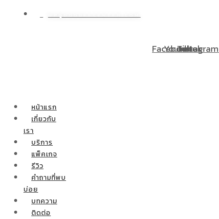
WP@DOODEECENTER.COM
 ผ่อนชำระ 0% 10 เดือน ผ่าตัดกระเพาะลดน้ำหนักสำหรับท่านที่ม
Facebook
Youtube
Tiktok
Instagram
หน้าแรก
เกี่ยวกับ
เรา
บริการ
แพ็คเกจ
รีวิว
คำถามที่พบ
บ่อย
บทความ
ติดต่อ