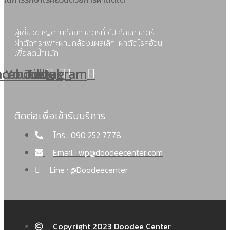
ผู้เชี่ยวชาญด้านศัลยศาสตร์ทั่วไป ศัลยศาสตร์
ผ่าตัดกระเพาะผ่านกล้องแผลเล็ก, ผ่าตัดโรคอ้วน
เพื่อลดน้ำหนัก
acebook
Youtube
Tiktok
Instagram
ติดต่อเพื่อเข้ารับบริการ
โทร : 090 252 7778
Email : wp@doodeecenter.com
Line : @Doodeecenter
Copyright 2023 Doodee Center