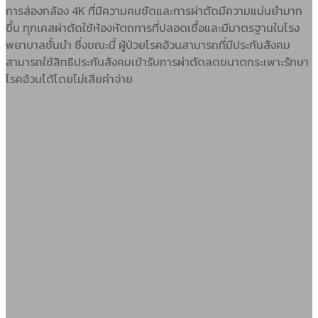
การส่องกล้อง 4K ที่มีความคมชัดและการผ่าตัดมีความแม่นยำมาก
ขึ้น ทุกเคสผ่าตัดใช้ห้องหัตถการที่ปลอดเชื้อและมีมาตรฐานในโรง
พยาบาลชั้นนำ ซึ่งขณะนี้ ผู้ป่วยโรคอ้วนสามารถที่มีประกันสังคม
สามารถใช้สิทธิประกันสังคมเข้ารับการผ่าตัดลดขนาดกระเพาะรักษา
โรคอ้วนได้โดยไม่เสียค่าจ่าย