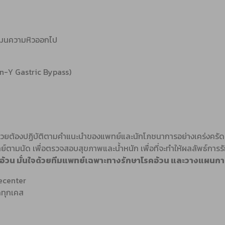
์โมนความหิวออกไป
n-Y Gastric Bypass)
ป่วยต้องปฏิบัติตามคำแนะนำของแพทย์และนักโภชนาการอย่างเคร่งครัด แ
ทย์ตามนัด เพื่อตรวจสอบสุขภาพและน้ำหนัก เพื่อที่จะทำให้ผลลัพธ์การ
อ้วน มั่นใจด้วยทีมแพทย์เฉพาะทางรักษาโรคอ้วน และวางแผนการรั
ecenter
ดทุกเคส