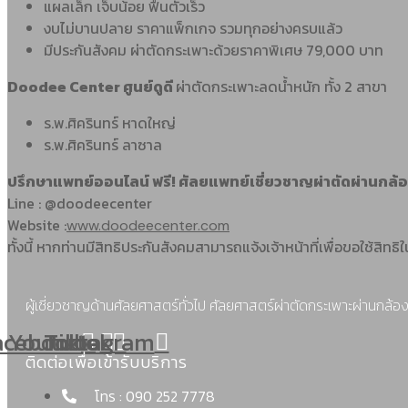
แผลเล็ก เจ็บน้อย ฟื้นตัวเร็ว
งบไม่บานปลาย ราคาแพ็กเกจ รวมทุกอย่างครบแล้ว
มีประกันสังคม ผ่าตัดกระเพาะด้วยราคาพิเศษ 79,000 บาท
Doodee Center ศูนย์ดูดี
ผ่าตัดกระเพาะลดน้ำหนัก ทั้ง 2 สาขา
ร.พ.ศิครินทร์ หาดใหญ่
ร.พ.ศิครินทร์ ลาซาล
ปรึกษาแพทย์ออนไลน์ ฟรี! ศัลยแพทย์เชี่ยวชาญผ่าตัดผ่านกล้
Line : @doodeecenter
Website :
www.doodeecenter.com
ทั้งนี้ หากท่านมีสิทธิประกันสังคมสามารถแจ้งเจ้าหน้าที่เพื่อขอใช้สิท
ผู้เชี่ยวชาญด้านศัลยศาสตร์ทั่วไป ศัลยศาสตร์ผ่าตัดกระเพาะผ่านกล้อง
acebook
Youtube
Tiktok
Instagram
ติดต่อเพื่อเข้ารับบริการ
โทร : 090 252 7778