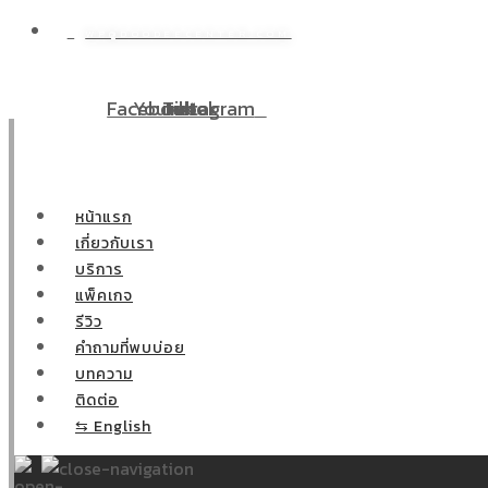
WP@DOODEECENTER.COM
ศษ! ผ่อนชำระ 0% 10 เดือน ผ่าตัดกระเพาะลดน้ำหนักสำหรับท่านท
Facebook
Youtube
Tiktok
Instagram
หน้าแรก
เกี่ยวกับเรา
บริการ
แพ็คเกจ
รีวิว
คำถามที่พบบ่อย
บทความ
ติดต่อ
⇆ English