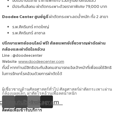
งบไม่บานปลาย ราคาแพ็กเกจ รวมทุกอย่างครบแล้ว
มีประกันสังคม ผ่าตัดกระเพาะด้วยราคาพิเศษ 79,000 บาท
Doodee Center ศูนย์ดูดี
ผ่าตัดกระเพาะลดน้ำหนัก ทั้ง 2 สาขา
ร.พ.ศิครินทร์ หาดใหญ่
ร.พ.ศิครินทร์ ลาซาล
ปรึกษาแพทย์ออนไลน์ ฟรี! ศัลยแพทย์เชี่ยวชาญผ่าตัดผ่าน
กล้องและผ่าตัดโรคอ้วน
Line : @doodeecenter
Website :
www.doodeecenter.com
ทั้งนี้ หากท่านมีสิทธิประกันสังคมสามารถแจ้งเจ้าหน้าที่เพื่อขอใช้สิทธิ
ในการรักษาโรคอ้วนด้วยการผ่าตัดได้
ผู้เชี่ยวชาญด้านศัลยศาสตร์ทั่วไป ศัลยศาสตร์ผ่าตัดกระเพาะผ่าน
กล้องแผลเล็ก, ผ่าตัดโรคอ้วนเพื่อลดน้ำหนัก
cebook
Youtube
Tiktok
Instagram
ติดต่อเพื่อเข้ารับบริการ