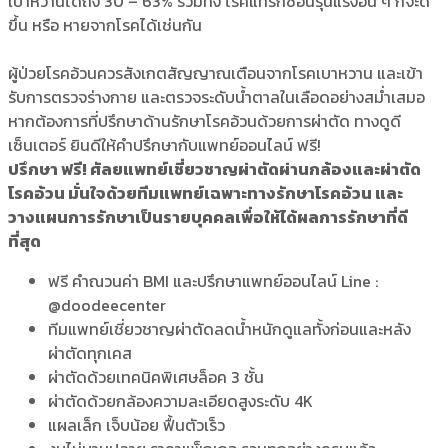
เบาหวานได้ถึง 30 – 63% รวมทั้ง โรคแทรกซ้อนรุนแรงอื่น ๆ ก็จะดี
ขึ้น หรือ หายจากโรคได้เช่นกัน
ผู้ป่วยโรคอ้วนควรสังเกตสัญญาณเตือนจากโรคเบาหวาน และเข้า
รับการตรวจร่างกาย และตรวจระดับน้ำตาลในเลือดอย่างสม่ำเสมอ
หากต้องการที่ปรึกษาด้านรักษาโรคอ้วนด้วยการผ่าตัด ทางดูดี
เซ็นเตอร์ ยินดีให้คำปรึกษากับแพทย์ออนไลน์ ฟรี!
ปรึกษา ฟรี! ศัลยแพทย์เชี่ยวชาญผ่าตัดผ่านกล้องและผ่าตัด
โรคอ้วน มั่นใจด้วยทีมแพทย์เฉพาะทางรักษาโรคอ้วน และ
วางแผนการรักษาเป็นรายบุคคลเพื่อให้ได้ผลการรักษาที่ดี
ที่สุด
ฟรี คำณวนค่า BMI และปรึกษาแพทย์ออนไลน์ Line :
@doodeecenter
ทีมแพทย์เชี่ยวชาญผ่าตัดลดน้ำหนักดูแลทั้งก่อนและหลัง
ผ่าตัดทุกเคส
ผ่าตัดด้วยเทคนิคพิเศษล็อค 3 ชั้น
ผ่าตัดด้วยกล้องความละเอียดสูงระดับ 4K
แผลเล็ก เจ็บน้อย ฟื้นตัวเร็ว