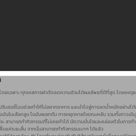
ก
ักโดยเฉพาะ ทุกเคสการผ่าตัดลดความอ้วนได้ผลลัพธที่ดีที่สุด โดยเหตุ
น และปรับฮอร์โมนช่วยทำให้ไม่อยากอาหาร และนำไปสู่การลดน้ำหนักอย่างได
 ไขมันในเลือดสูง ไขมันพอกตับ การหยุดหายใจขณะหลับ รวมทั้งภาวะมี
บสรีระ สามารถทำกิจกรรมที่ไม่เคยทำได้ มีความมั่นใจและคล่องตัวในการท
ักฟื้นแค่ระยะสั้น จากนั้นสามารถทำกิจกรรมเบาๆ ได้แล้ว