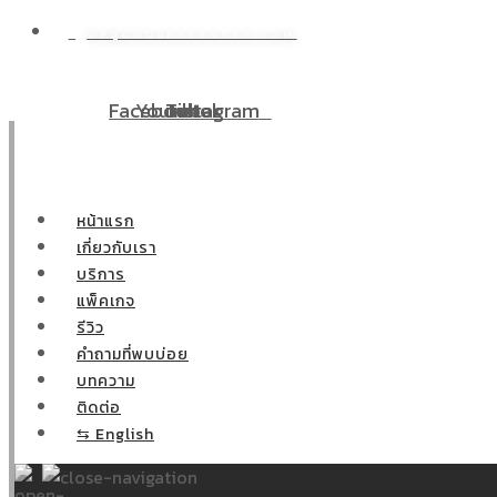
WP@DOODEECENTER.COM
ิเศษ! ผ่อนชำระ 0% 10 เดือน ผ่าตัดกระเพาะลดน้ำหนักสำหรับท่า
Facebook
Youtube
Tiktok
Instagram
หน้าแรก
เกี่ยวกับเรา
บริการ
แพ็คเกจ
รีวิว
คำถามที่พบบ่อย
บทความ
ติดต่อ
⇆ English