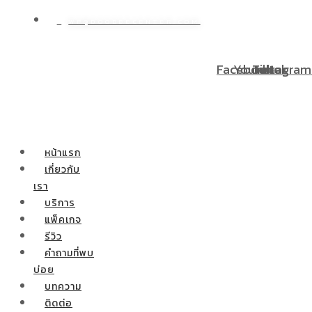
WP@DOODEECENTER.COM
ั่นพิเศษ! ผ่อนชำระ 0% 10 เดือน ผ่าตัดกระเพาะลดน้ำหนักสำหรั
Facebook
Youtube
Tiktok
Instagram
หน้าแรก
เกี่ยวกับ
เรา
บริการ
แพ็คเกจ
รีวิว
คำถามที่พบ
บ่อย
บทความ
ติดต่อ