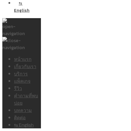
⇆
English
หน้าแรก
เกี่ยวกับเรา
บริการ
แพ็คเกจ
รีวิว
คำถามที่พบ
บ่อย
บทความ
ติดต่อ
⇆ English