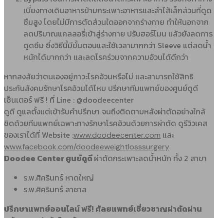
เบี่ยงทางเดินอาหารข้ามกระเพาะอาหารและลำไส้เล็กส่วนที่ดูด
ซึมสูง โดยไม่มีการตัดส่วนใดออกจากร่างกาย ทําให้นอกจาก
ลดปริมาณแคลลอรี่เข้าสู่ร่างกาย ปรับฮอร์โมน แล้วยังลดการ
ดูดซึม ซึ่งวิธีนี้มีขั้นตอนและใช้เวลามากกว่า Sleeve แต่ลดน้ำ
หนักได้มากกว่า และลดโรคร่วมจากความอ้วนได้ดีกว่า
หากสงสัยว่าตนเองอยู่ภาวะโรคอ้วนหรือไม่ และสามารถใช้สิทธิ
ประกันสังคมรักษาโรคอ้วนได้ไหม ปรึกษาทีมแพทย์ของศูนย์ดูดี
เซ็นเตอร์ ฟรี ! ที่ Line : @doodeecenter
ดูดี ดูแลตั้งแต่เข้ารับคำปรึกษา จนถึงติดตามหลังผ่าตัดอย่างใกล้
ชิดด้วยทีมแพทย์เฉพาะทางรักษาโรคอ้วนด้วยการผ่าตัด ดูรีวิวเคส
ของเราได้ที่ Website :
และ
www.doodeecenter.com
www.facebook.com/doodeeweightlosssurgery
Doodee Center ศูนย์ดูดี
ผ่าตัดกระเพาะลดน้ำหนัก ทั้ง 2 สาขา
ร.พ.ศิครินทร์ หาดใหญ่
ร.พ.ศิครินทร์ ลาซาล
ปรึกษาแพทย์ออนไลน์ ฟรี! ศัลยแพทย์เชี่ยวชาญผ่าตัดผ่าน