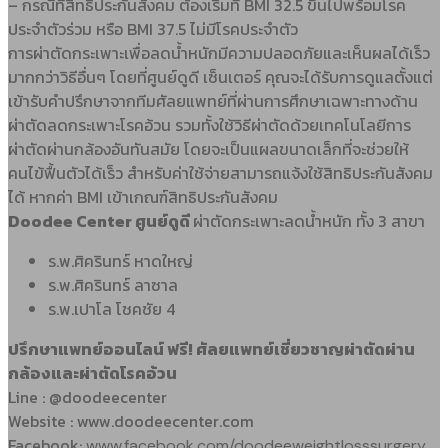
– กรณีที่สิทธิประกันสังคม ต้องเริ่มที่ BMI 32.5 ขึ้นไปพร้อมโรค
ประจำตัวร่วม หรือ BMI 37.5 ไม่มีโรคประจำตัว
การผ่าตัดกระเพาะเพื่อลดน้ำหนักมีความปลอดภัยและเห็นผลได้เร็ว
มากกว่าวิธีอื่นๆ โดยที่ศูนย์ดูดี เซ็นเตอร์ คุณจะได้รับการดูแลตั้งแต่
เข้ารับคำปรึกษาจากทีมศัลยแพทย์ที่ผ่านการศึกษาเฉพาะทางด้าน
ผ่าตัดลดกระเพาะโรคอ้วน รวมทั้งใช้วิธีผ่าตัดด้วยเทคโนโลยีการ
ผ่าตัดผ่านกล้องอันทันสมัย โดยจะเป็นแผลขนาดเล็กที่จะช่วยให้
คนไข้ฟื้นตัวได้เร็ว สำหรับค่าใช้จ่ายสามารถแจ้งใช้สิทธิประกันสังคม
ได้ หากค่า BMI เข้าเกณฑ์สิทธิประกันสังคม
Doodee Center ศูนย์ดูดี
ผ่าตัดกระเพาะลดน้ำหนัก ทั้ง 3 สาขา
ร.พ.ศิครินทร์ หาดใหญ่
ร.พ.ศิครินทร์ ลาซาล
ร.พ.เปาโล โชคชัย 4
ปรึกษาแพทย์ออนไลน์ ฟรี! ศัลยแพทย์เชี่ยวชาญผ่าตัดผ่าน
กล้องและผ่าตัดโรคอ้วน
Line : @doodeecenter
Website : www.doodeecenter.com
Facebook:
www.facebook.com/doodeeweightlosssurgery