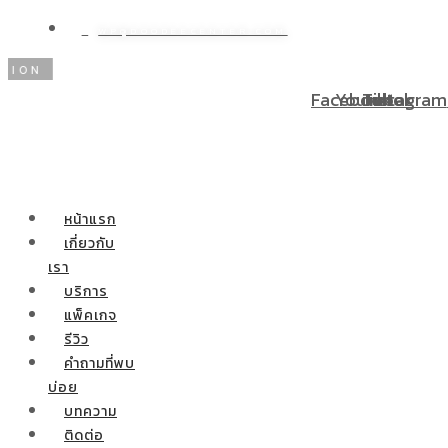
WP@DOODEECENTER.COM
N
โปรโมชั่นพิเศษ! ผ่อนชำระ 0% 10 เดือน ผ่าตัดกระเพาะลด
Facebook
Youtube
Tiktok
Instagram
หน้าแรก
เกี่ยวกับ
เรา
บริการ
แพ็คเกจ
รีวิว
คำถามที่พบ
บ่อย
บทความ
ติดต่อ