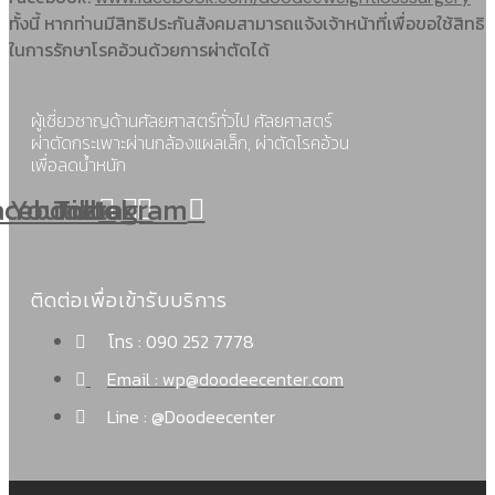
ทั้งนี้ หากท่านมีสิทธิประกันสังคมสามารถแจ้งเจ้าหน้าที่เพื่อขอใช้สิทธิ
ในการรักษาโรคอ้วนด้วยการผ่าตัดได้
ผู้เชี่ยวชาญด้านศัลยศาสตร์ทั่วไป ศัลยศาสตร์
ผ่าตัดกระเพาะผ่านกล้องแผลเล็ก, ผ่าตัดโรคอ้วน
เพื่อลดน้ำหนัก
acebook
Youtube
Tiktok
Instagram
ติดต่อเพื่อเข้ารับบริการ
โทร : 090 252 7778
Email : wp@doodeecenter.com
Line : @Doodeecenter