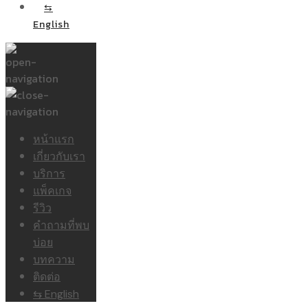
⇆
English
หน้าแรก
เกี่ยวกับเรา
บริการ
แพ็คเกจ
รีวิว
คำถามที่พบ
บ่อย
บทความ
ติดต่อ
⇆ English