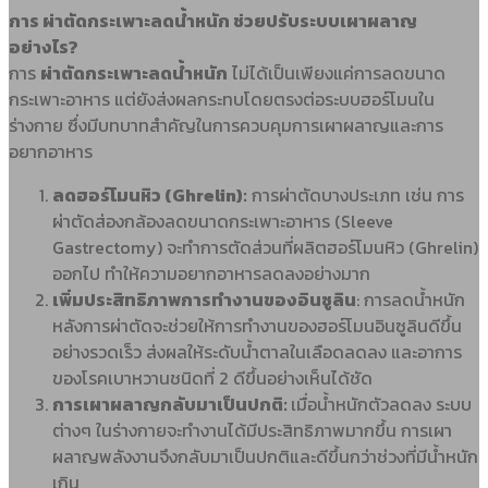
การ ผ่าตัดกระเพาะลดน้ำหนัก ช่วยปรับระบบเผาผลาญ
อย่างไร?
การ
ผ่าตัดกระเพาะลดน้ำหนัก
ไม่ได้เป็นเพียงแค่การลดขนาด
กระเพาะอาหาร แต่ยังส่งผลกระทบโดยตรงต่อระบบฮอร์โมนใน
ร่างกาย ซึ่งมีบทบาทสำคัญในการควบคุมการเผาผลาญและการ
อยากอาหาร
ลดฮอร์โมนหิว (Ghrelin):
การผ่าตัดบางประเภท เช่น การ
ผ่าตัดส่องกล้องลดขนาดกระเพาะอาหาร (Sleeve
Gastrectomy) จะทำการตัดส่วนที่ผลิตฮอร์โมนหิว (Ghrelin)
ออกไป ทำให้ความอยากอาหารลดลงอย่างมาก
เพิ่มประสิทธิภาพการทำงานของอินซูลิน
: การลดน้ำหนัก
หลังการผ่าตัดจะช่วยให้การทำงานของฮอร์โมนอินซูลินดีขึ้น
อย่างรวดเร็ว ส่งผลให้ระดับน้ำตาลในเลือดลดลง และอาการ
ของโรคเบาหวานชนิดที่ 2 ดีขึ้นอย่างเห็นได้ชัด
การเผาผลาญกลับมาเป็นปกติ:
เมื่อน้ำหนักตัวลดลง ระบบ
ต่างๆ ในร่างกายจะทำงานได้มีประสิทธิภาพมากขึ้น การเผา
ผลาญพลังงานจึงกลับมาเป็นปกติและดีขึ้นกว่าช่วงที่มีน้ำหนัก
เกิน