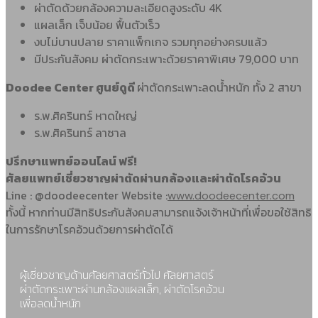
ผ่าตัดด้วยกล้องความละเอียดสูงระดับ 4K
แผลเล็ก เจ็บน้อย ฟื้นตัวเร็ว
งบไม่บานปลาย ราคาแพ็กเกจ รวมทุกอย่างครบแล้ว
มีประกันสังคม ผ่าตัดกระเพาะด้วยราคาพิเศษ 79,000 บาท
Doodee Center ศูนย์ดูดี
ผ่าตัดกระเพาะลดน้ำหนัก ทั้ง 2 สาขา
ร.พ.ศิครินทร์ หาดใหญ่
ร.พ.ศิครินทร์ ลาซาล
ปรึกษาแพทย์ออนไลน์ ฟรี!
ศัลยแพทย์เชี่ยวชาญผ่าตัดผ่านกล้องและผ่าตัดโรคอ้วน
Line : @doodeecenter Website :
www.doodeecenter.com
ทั้งนี้ หากท่านมีสิทธิประกันสังคมสามารถแจ้งเจ้าหน้าที่เพื่อขอใช้สิทธิ
ในการรักษาโรคอ้วนด้วยการผ่าตัดได้
ผู้เชี่ยวชาญด้านศัลยศาสตร์ทั่วไป ศัลยศาสตร์
ผ่าตัดกระเพาะผ่านกล้องแผลเล็ก, ผ่าตัดโรคอ้วน
เพื่อลดน้ำหนัก