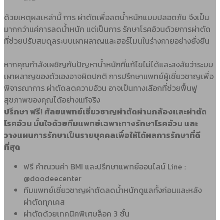
ด้วยเหตุผลเหล่านี้ การ ผ่าตัดเพื่อลดน้ำหนักแบบปลอดภัย จึงเป็น
มากกว่าแค่การลดน้ำหนัก แต่เป็นการ รักษาโรคอ้วนด้วยการผ่าตัด
ที่ช่วยปรับสมดุลระบบเผาผลาญและฮอร์โมนในร่างกายอย่างยั่งยืน
หากคุณกำลังเผชิญกับปัญหาน้ำหนักที่แก้ไขไม่ได้และสงสัยว่าระบบ
เผาผลาญของตัวเองอาจผิดปกติ การปรึกษาแพทย์ผู้เชี่ยวชาญเพื่อ
พิจารณาการ ผ่าตัดลดความอ้วน อาจเป็นทางเลือกที่ช่วยฟื้นฟู
สุขภาพของคุณได้อย่างแท้จริง
ปรึกษา ฟรี! ศัลยแพทย์เชี่ยวชาญผ่าตัดผ่านกล้องและผ่าตัด
โรคอ้วน มั่นใจด้วยทีมแพทย์เฉพาะทางรักษาโรคอ้วน และ
วางแผนการรักษาเป็นรายบุคคลเพื่อให้ได้ผลการรักษาที่ดี
ที่สุด
ฟรี คำณวนค่า BMI และปรึกษาแพทย์ออนไลน์ Line :
@doodeecenter
ทีมแพทย์เชี่ยวชาญผ่าตัดลดน้ำหนักดูแลทั้งก่อนและหลัง
ผ่าตัดทุกเคส
ผ่าตัดด้วยเทคนิคพิเศษล็อค 3 ชั้น