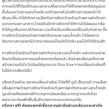
ผู้ป่วยโรคอ้วนกลุ่มนี้มักจะไม่สามารถลดน้ำหนักด้วยวิธีปกติได้ หรือ
หากลดได้ก็ต้องใช้ระยะเวลานานซึ่งอาจจะทำให้โรคแทรกซ้อนรุนแรง
ขึ้นในระหว่างการลดน้ำหนัก แต่ด้วยเทคโนโลยีทางการแพทย์ ได้
พัฒนาขึ้น ทำให้เกิดทางเลือกในการรักษาโรคอ้วนด้วยการผ่าตัดลด
ขนาดกระเพาะอาหาร โดยมีกลไกการรักษาทำให้ทานได้น้อยลง หรือ
ทำให้ดูดซึมอาหารได้ลดลง รวมทั้งปรับเปลี่ยนฮอร์โมนในร่างกาย ซึ่ง
การรักษาโรคอ้วนด้วยการผ่าตัดกระเพาะลดน้ำหนัก ได้มีผลการ
รักษาทางการแพทย์ว่าสามารถลดน้ำหนักได้จริง และไม่ทำให้อ้วนอีก
การรักษาโรคอ้วนด้วยการผ่าตัดกระเพาะลดน้ำหนัก นอกจากจะช่วย
รักษาหรือลดอาการของโรคแทรกซ้อนแล้ว ยังช่วยเสริมบุคลิกภาพ
สร้างความมั่นใจ ไม่ต้องใส่ชุดขนาด Plus Size การเปลี่ยนร่างใหม่ก็
ไม่ใช่ความฝันต่อไป
ปรึกษาโรคอ้วน อยากเปลี่ยนร่างใหม่ ได้ฟรีที่ ดูดี เซ็นเตอร์ ทางเลือก
เพื่อสุขภาพด้วยการรักษาโรคอ้วนด้วยการผ่าตัดกระเพาะลดน้ำหนัก
ดูแลโดยศัลยแพทย์ชำนาญการส่องกล้อง มาตรฐานระดับโรง
พยาบาล ห้องพักฟื้นสิ่งอำนวยความสะดวกครบครัน
ปรึกษา ฟรี! ศัลยแพทย์เชี่ยวชาญผ่าตัดผ่านกล้องและผ่าตัด