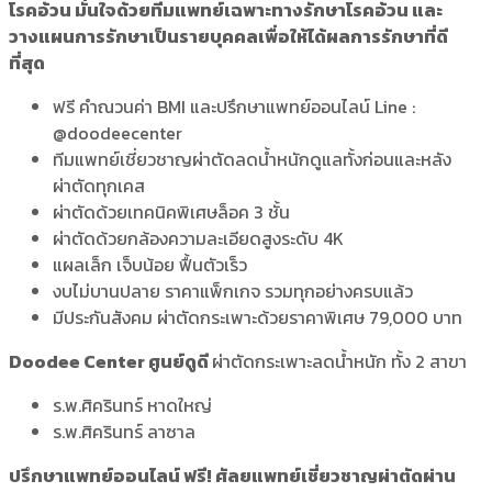
โรคอ้วน มั่นใจด้วยทีมแพทย์เฉพาะทางรักษาโรคอ้วน และ
วางแผนการรักษาเป็นรายบุคคลเพื่อให้ได้ผลการรักษาที่ดี
ที่สุด
ฟรี คำณวนค่า BMI และปรึกษาแพทย์ออนไลน์ Line :
@doodeecenter
ทีมแพทย์เชี่ยวชาญผ่าตัดลดน้ำหนักดูแลทั้งก่อนและหลัง
ผ่าตัดทุกเคส
ผ่าตัดด้วยเทคนิคพิเศษล็อค 3 ชั้น
ผ่าตัดด้วยกล้องความละเอียดสูงระดับ 4K
แผลเล็ก เจ็บน้อย ฟื้นตัวเร็ว
งบไม่บานปลาย ราคาแพ็กเกจ รวมทุกอย่างครบแล้ว
มีประกันสังคม ผ่าตัดกระเพาะด้วยราคาพิเศษ 79,000 บาท
Doodee Center ศูนย์ดูดี
ผ่าตัดกระเพาะลดน้ำหนัก ทั้ง 2 สาขา
ร.พ.ศิครินทร์ หาดใหญ่
ร.พ.ศิครินทร์ ลาซาล
ปรึกษาแพทย์ออนไลน์ ฟรี! ศัลยแพทย์เชี่ยวชาญผ่าตัดผ่าน