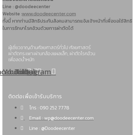
Line : @doodeecenter
Website :
www.doodeecenter.com
ทั้งนี้ หากท่านมีสิทธิประกันสังคมสามารถแจ้งเจ้าหน้าที่เพื่อขอใช้สิทธิ
ในการรักษาโรคอ้วนด้วยการผ่าตัดได้
ผู้เชี่ยวชาญด้านศัลยศาสตร์ทั่วไป ศัลยศาสตร์
ผ่าตัดกระเพาะผ่านกล้องแผลเล็ก, ผ่าตัดโรคอ้วน
เพื่อลดน้ำหนัก
acebook
Youtube
Tiktok
Instagram
ติดต่อเพื่อเข้ารับบริการ
โทร : 090 252 7778
Email : wp@doodeecenter.com
Line : @Doodeecenter