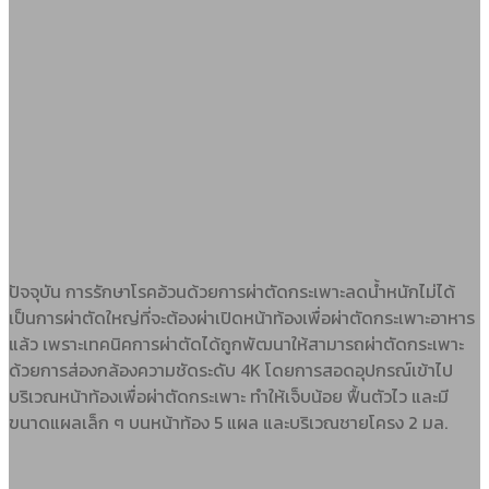
ปัจจุบัน การรักษาโรคอ้วนด้วยการผ่าตัดกระเพาะลดน้ำหนักไม่ได้
เป็นการผ่าตัดใหญ่ที่จะต้องผ่าเปิดหน้าท้องเพื่อผ่าตัดกระเพาะอาหาร
แล้ว เพราะเทคนิคการผ่าตัดได้ถูกพัฒนาให้สามารถผ่าตัดกระเพาะ
ด้วยการส่องกล้องความชัดระดับ 4K โดยการสอดอุปกรณ์เข้าไป
บริเวณหน้าท้องเพื่อผ่าตัดกระเพาะ ทำให้เจ็บน้อย ฟื้นตัวไว และมี
ขนาดแผลเล็ก ๆ บนหน้าท้อง 5 แผล และบริเวณชายโครง 2 มล.