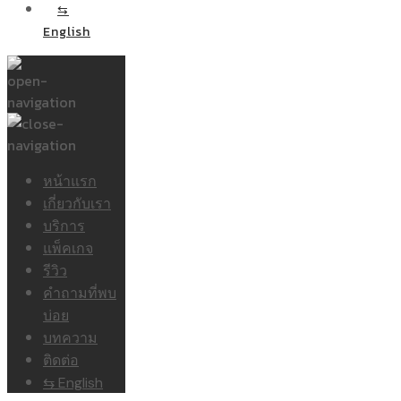
⇆
English
หน้าแรก
เกี่ยวกับเรา
บริการ
แพ็คเกจ
รีวิว
คำถามที่พบ
บ่อย
บทความ
ติดต่อ
⇆ English