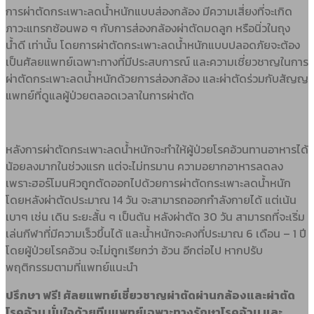
การผ่าตัดกระเพาะลดน้ำหนักแบบส่องกล้อง มีความเสี่ยงที่จะเกิด
ภาวะแทรกซ้อนพอ ๆ กับการส่องกล้องผ่าตัดมดลูก หรือนิ่วในถุง
น้ำดี เท่านั้น โดยการผ่าตัดกระเพาะลดน้ำหนักแบบปลอดภัยจะต้อง
เป็นศัลยแพทย์เฉพาะทางที่มีประสบการณ์ และความเชี่ยวชาญในการ
ผ่าตัดกระเพาะลดน้ำหนักด้วยการส่องกล้อง และผ่าตัดร่วมกับสัญญ
แพทย์ที่ดูแลผู้ป่วยตลอดเวลาในการผ่าตัด
หลังการผ่าตัดกระเพาะลดน้ำหนักจะทำให้ผู้ป่วยโรคอ้วนทานอาหารได้
น้อยลงมากในช่วงแรก แต่จะไม่ทรมาน ความอยากอาหารลดลง
เพราะฮอร์โมนหิวถูกตัดออกไปด้วยการผ่าตัดกระเพาะลดน้ำหนัก
โดยหลังผ่าตัดประมาณ 14 วัน จะสามารถออกกำลังกายได้ แต่เน้น
เบาๆ เช่น เดิน ระยะสั้น ๆ เป็นต้น หลังผ่าตัด 30 วัน สามารถที่จะเริ่ม
เล่นกีฬาที่มีความเร็วขึ้นได้ และน้ำหนักจะคงที่ประมาณ 6 เดือน – 1 ปี
โดยผู้ป่วยโรคอ้วน จะไม่ถูกเรียกว่า อ้วน อีกต่อไป หากปรับ
พฤติกรรมตามที่แพทย์แนะนำ
ปรึกษา ฟรี! ศัลยแพทย์เชี่ยวชาญผ่าตัดผ่านกล้องและผ่าตัด
โรคอ้วน มั่นใจด้วยทีมแพทย์เฉพาะทางรักษาโรคอ้วน และ