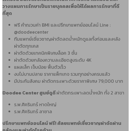
วางแผนการรักษาเป็นรายบุคคลเพื่อให้ได้ผลการรักษาที่ดี
ที่สุด
ฟรี คำณวนค่า BMI และปรึกษาแพทย์ออนไลน์ Line :
@doodeecenter
ทีมแพทย์เชี่ยวชาญผ่าตัดลดน้ำหนักดูแลทั้งก่อนและหลัง
ผ่าตัดทุกเคส
ผ่าตัดด้วยเทคนิคพิเศษล็อค 3 ชั้น
ผ่าตัดด้วยกล้องความละเอียดสูงระดับ 4K
แผลเล็ก เจ็บน้อย ฟื้นตัวเร็ว
งบไม่บานปลาย ราคาแพ็กเกจ รวมทุกอย่างครบแล้ว
มีประกันสังคม ผ่าตัดกระเพาะด้วยราคาพิเศษ 79,000 บาท
Doodee Center ศูนย์ดูดี
ผ่าตัดกระเพาะลดน้ำหนัก ทั้ง 2 สาขา
ร.พ.ศิครินทร์ หาดใหญ่
ร.พ.ศิครินทร์ ลาซาล
ปรึกษาแพทย์ออนไลน์ ฟรี! ศัลยแพทย์เชี่ยวชาญผ่าตัดผ่าน
กล้องและผ่าตัดโรคอ้วน