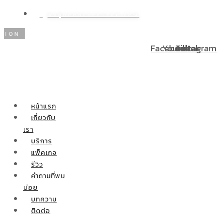
WP@DOODEECENTER.COM
โปรโมชั่นพิเศษ! ผ่อนชำระ 0% 10 เดือน ผ่าตัดกระเพาะลดน
Facebook
Youtube
Tiktok
Instagram
หน้าแรก
เกี่ยวกับ
เรา
บริการ
แพ็คเกจ
รีวิว
คำถามที่พบ
บ่อย
บทความ
ติดต่อ