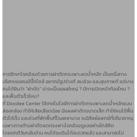
การรักษาโรคอ้วนด้วยการผ่าตัดกระเพาะลดน้ำหนัก เป็นหนึ่งทาง
เลือกของคนมีบิ๊กไซส์ อยากมีรูปร่างดี สมส่วน และสุขภาพดี แต่บาง
คนได้ยินว่า “ผ่าตัด” น่าจะเป็นแผลใหญ่ ? มีการเปิดหน้าท้องไหม ?
และฟื้นตัวเร็วไหม?
ที่ Doodee Center ใช้เทคโนโลยีการผ่าตัดกระเพาะลดน้ำหนักแบบ
ส่องกล้อง ทำให้เสียเลือดน้อย มีแผลผ่าตัดขนาดเล็ก ทำให้คนไข้ฟื้น
ตัวได้เร็ว และช่วงที่พักฟื้นที่โรงพยาบาล จะมีศัลย์แพทย์ที่เชี่ยวชาญ
เฉพาะทางด้านผ่าตัดลดกระเพาะโรคอ้วนดูแลอย่างใกล้ชิด
โดยปกติวันกลับบ้าน คนไข้จะเดินได้สะดวกแล้ว และสามารถไป