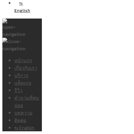
⇆
English
หน้าแรก
เกี่ยวกับเรา
บริการ
แพ็คเกจ
รีวิว
คำถามที่พบ
บ่อย
บทความ
ติดต่อ
⇆ English