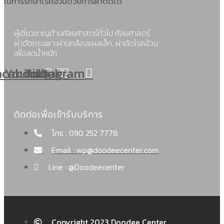
ในการรักษาโรคอ้วนด้วยการผ่าตัดได้
ผู้เชี่ยวชาญด้านศัลยศาสตร์ทั่วไป ศัลยศาสตร์
ผ่าตัดกระเพาะผ่านกล้องแผลเล็ก, ผ่าตัดโรคอ้วน
เพื่อลดน้ำหนัก
acebook
Youtube
Tiktok
Instagram
ติดต่อเพื่อเข้ารับบริการ
โทร : 090 252 7778
Email : wp@doodeecenter.com
Line : @Doodeecenter
Copyright 2023 Doodee Center