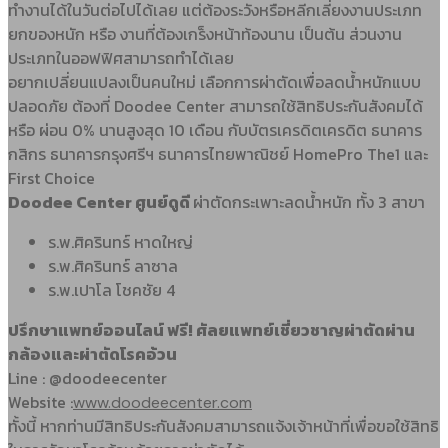
ทำงานได้ในวันต่อไปได้เลย แต่ต้องระวังหรือหลีกเลี่ยงงานประเภท
ยกของหนัก หรือ งานที่ต้องเกร็งหน้าท้องนาน เป็นต้น ส่วนงาน
ประเภทในออฟฟิศสามารถทำได้เลย
อยากเปลี่ยนแปลงเป็นคนใหม่ เลือกการผ่าตัดเพื่อลดน้ำหนักแบบ
ปลอดภัย ต้องที่ Doodee Center สามารถใช้สิทธิประกันสังคมได้
หรือ ผ่อน 0% นานสูงสุด 10 เดือน กับบัตรเครดิตเครดิต ธนาคาร
กสิกร ธนาคารกรุงศรีฯ ธนาคารไทยพาณิชย์ HomePro The1 และ
First Choice
Doodee Center ศูนย์ดูดี
ผ่าตัดกระเพาะลดน้ำหนัก ทั้ง 3 สาขา
ร.พ.ศิครินทร์ หาดใหญ่
ร.พ.ศิครินทร์ ลาซาล
ร.พ.เปาโล โชคชัย 4
ปรึกษาแพทย์ออนไลน์ ฟรี! ศัลยแพทย์เชี่ยวชาญผ่าตัดผ่าน
กล้องและผ่าตัดโรคอ้วน
Line : @doodeecenter
Website :
www.doodeecenter.com
ทั้งนี้ หากท่านมีสิทธิประกันสังคมสามารถแจ้งเจ้าหน้าที่เพื่อขอใช้สิทธิ