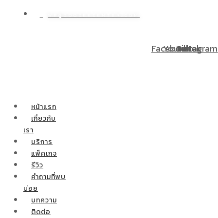
WP@DOODEECENTER.COM
ษ! ผ่อนชำระ 0% 10 เดือน ผ่าตัดกระเพาะลดน้ำหนักสำหรับท่านที
Facebook
Youtube
Tiktok
Instagram
หน้าแรก
เกี่ยวกับ
เรา
บริการ
แพ็คเกจ
รีวิว
คำถามที่พบ
บ่อย
บทความ
ติดต่อ