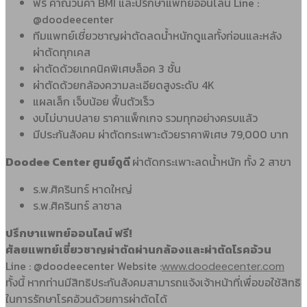
ฟรี คำณวนค่า BMI และปรึกษาแพทย์ออนไลน์ Line :
@doodeecenter
ทีมแพทย์เชี่ยวชาญผ่าตัดลดน้ำหนักดูแลทั้งก่อนและหลัง
ผ่าตัดทุกเคส
ผ่าตัดด้วยเทคนิคพิเศษล็อค 3 ชั้น
ผ่าตัดด้วยกล้องความละเอียดสูงระดับ 4K
แผลเล็ก เจ็บน้อย ฟื้นตัวเร็ว
งบไม่บานปลาย ราคาแพ็กเกจ รวมทุกอย่างครบแล้ว
มีประกันสังคม ผ่าตัดกระเพาะด้วยราคาพิเศษ 79,000 บาท
Doodee Center ศูนย์ดูดี
ผ่าตัดกระเพาะลดน้ำหนัก ทั้ง 2 สาขา
ร.พ.ศิครินทร์ หาดใหญ่
ร.พ.ศิครินทร์ ลาซาล
ปรึกษาแพทย์ออนไลน์ ฟรี!
ศัลยแพทย์เชี่ยวชาญผ่าตัดผ่านกล้องและผ่าตัดโรคอ้วน
Line : @doodeecenter Website :
www.doodeecenter.com
ทั้งนี้ หากท่านมีสิทธิประกันสังคมสามารถแจ้งเจ้าหน้าที่เพื่อขอใช้สิทธิ
ในการรักษาโรคอ้วนด้วยการผ่าตัดได้