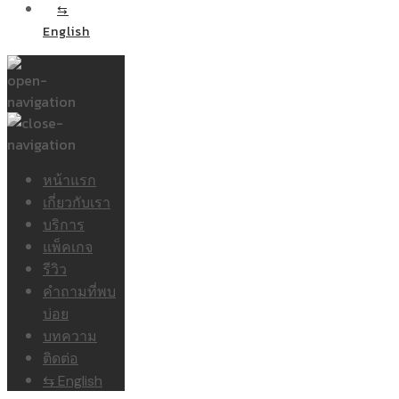
⇆
English
หน้าแรก
เกี่ยวกับเรา
บริการ
แพ็คเกจ
รีวิว
คำถามที่พบ
บ่อย
บทความ
ติดต่อ
⇆ English