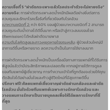
ความเชื่อที่ 5 “ผ่าตัดกระเพาะแล้วโรคประจำตัวจะไม่หายจริง”
ความจริง:
การผ่าตัดกระเพาะลดน้ำหนักมีผลดีอย่างยิ่งต่อการ
ควบคุมและรักษาโรคเรื้อรังที่เกี่ยวข้องกับโรคอ้วน
เบาหวานชนิดที่ 2:
กว่า 60% ของผู้ป่วยเบาหวานชนิดที่ 2 สามารถ
ควบคุมระดับน้ำตาลได้ดีขึ้นมาก หรือเข้าสู่ภาวะสงบของโรค
(Remission) ได้หลังผ่าตัดบายพาส
ความดันโลหิตสูงและภาวะหยุดหายใจขณะหลับ
:
ผู้ป่วยส่วนใหญ่มี
อาการดีขึ้นหรือหายขาด ลดความจำเป็นในการใช้ยาลงมาก
การผ่าตัดกระเพาะลดน้ำหนักเป็นเครื่องมือทางการแพทย์ที่ได้รับการ
พิสูจน์แล้วว่ามีประสิทธิภาพและปลอดภัย หากอยู่ภายใต้การดูแล
ของทีมแพทย์ผู้เชี่ยวชาญ การทำความเข้าใจที่ถูกต้องจะช่วยให้คุณ
ตัดสินใจได้อย่างมั่นใจและก้าวสู่ชีวิตใหม่ที่มีสุขภาพดีขึ้น
ปรึกษา ฟรี! ศัลยแพทย์เชี่ยวชาญผ่าตัดผ่านกล้องและผ่าตัด
โรคอ้วน มั่นใจด้วยทีมแพทย์เฉพาะทางรักษาโรคอ้วน และ
วางแผนการรักษาเป็นรายบุคคลเพื่อให้ได้ผลการรักษาที่ดี
ที่สุด