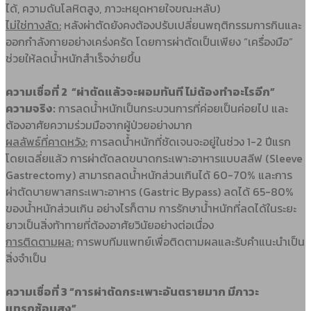
ได้, ความดันโลหิตสูง, ภาวะหยุดหายใจขณะหลับ)
ไม่ใช่ทางลัด:
หลังผ่าตัดยังคงต้องปรับเปลี่ยนพฤติกรรมการกินและ
ออกกำลังกายอย่างเคร่งครัด โดยการผ่าตัดเป็นเพียง “เครื่องมือ”
ช่วยให้ลดน้ำหนักสำเร็จง่ายขึ้น
ความเชื่อที่ 2 “ผ่าตัดแล้วจะผอมทันที ไม่ต้องทำอะไรอีก”
ความจริง:
การลดน้ำหนักเป็นกระบวนการที่ค่อยเป็นค่อยไป และ
ต้องอาศัยความร่วมมือจากผู้ป่วยอย่างมาก
ผลลัพธ์ที่คาดหวัง
:
การลดน้ำหนักที่ชัดเจนจะอยู่ในช่วง 1-2 ปีแรก
โดยเฉลี่ยแล้ว การผ่าตัดลดขนาดกระเพาะอาหารแบบสลีฟ (Sleeve
Gastrectomy) สามารถลดน้ำหนักส่วนเกินได้ 60-70% และการ
ผ่าตัดบายพาสกระเพาะอาหาร (Gastric Bypass) ลดได้ 65-80%
ของน้ำหนักส่วนเกิน อย่างไรก็ตาม การรักษาน้ำหนักที่ลดได้ในระยะ
ยาวเป็นสิ่งท้าทายที่ต้องอาศัยวินัยอย่างต่อเนื่อง
การติดตามผล:
การพบทีมแพทย์เพื่อติดตามผลและรับคำแนะนำเป็น
สิ่งจำเป็น
ความเชื่อที่ 3 “การผ่าตัดกระเพาะอันตรายมาก มีภาวะ
แทรกซ้อนสูง”