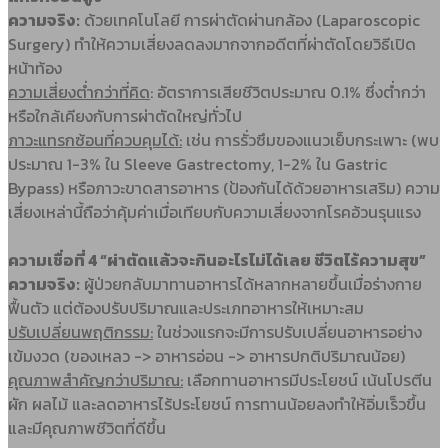
ความจริง:
ด้วยเทคโนโลยี การผ่าตัดผ่านกล้อง (Laparoscopic
Surgery) ทำให้ความเสี่ยงลดลงมากจากอดีตที่ผ่าตัดโดยวิธีเปิด
หน้าท้อง
ความเสี่ยงต่ำกว่าที่คิด
: อัตราการเสียชีวิตประมาณ 0.1% ซึ่งต่ำกว่า
หรือใกล้เคียงกับการผ่าตัดใหญ่ทั่วไป
ภาวะแทรกซ้อนที่ควบคุมได้:
เช่น การรั่วซึมของแนวเย็บกระเพาะ (พบ
ประมาณ 1-3% ใน Sleeve Gastrectomy, 1-2% ใน Gastric
Bypass) หรือภาวะขาดสารอาหาร (ป้องกันได้ด้วยอาหารเสริม) ความ
เสี่ยงเหล่านี้ถือว่าคุ้มค่าเมื่อเทียบกับความเสี่ยงจากโรคอ้วนรุนแรง
ความเชื่อที่ 4 “ผ่าตัดแล้วจะกินอะไรไม่ได้เลย ชีวิตไร้ความสุข”
ความจริง
:
ผู้ป่วยกลับมาทานอาหารได้หลากหลายขึ้นเมื่อร่างกาย
ฟื้นตัว แต่ต้องปรับปริมาณและประเภทอาหารให้เหมาะสม
ปรับเปลี่ยนพฤติกรรม:
ในช่วงแรกจะมีการปรับเปลี่ยนอาหารอย่าง
เข้มงวด (ของเหลว -> อาหารอ่อน -> อาหารปกติปริมาณน้อย)
คุณภาพสำคัญกว่าปริมาณ:
เลือกทานอาหารมีประโยชน์ เน้นโปรตีน
ผัก ผลไม้ และลดอาหารไร้ประโยชน์ การทานน้อยลงทำให้อิ่มเร็วขึ้น
และมีคุณภาพชีวิตที่ดีขึ้น