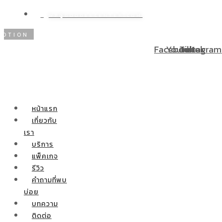
WP@DOODEECENTER.COM
N
โปรโมชั่นพิเศษ! ผ่อนชำระ 0% 10 เดือน ผ่าตัดกระเพาะลด
Facebook
Youtube
Tiktok
Instagram
หน้าแรก
เกี่ยวกับ
เรา
บริการ
แพ็คเกจ
รีวิว
คำถามที่พบ
บ่อย
บทความ
ติดต่อ