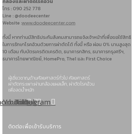
กล้องและผ่าตัดโรคอ้วน
โทร : 090 252 778
Line : @doodeecenter
Website :
www.doodeecenter.com
ทั้งนี้ หากท่านมีสิทธิประกันสังคมสามารถแจ้งเจ้าหน้าที่เพื่อขอใช้สิทธิ
ในการรักษาโรคอ้วนด้วยการผ่าตัดได้ ทั้งนี้ หรือ ผ่อน 0% นานสูงสุด
10 เดือน กับบัตรเครดิตเครดิต, ธนาคารกสิกร, ธนาคารกรุงศรีฯ,
ธนาคารไทยพาณิชย์, HomePro, The1 และ First Choice
ผู้เชี่ยวชาญด้านศัลยศาสตร์ทั่วไป ศัลยศาสตร์
ผ่าตัดกระเพาะผ่านกล้องแผลเล็ก, ผ่าตัดโรคอ้วน
เพื่อลดน้ำหนัก
acebook
Youtube
Tiktok
Instagram
ติดต่อเพื่อเข้ารับบริการ