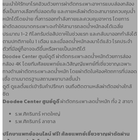
แนะนำให้รักษาโรคอ้วนด้วยการผ่าตัดกระเพาะอาหารแบบส่องกล้อง
ซึ่งเป็นทางเลือกที่ปลอดภัย และภายหลังผ่าตัดจะสามารถควบคุมน้ำ
หนักได้โดยง่าย ทั้งการออกกำลังกายและควบคุมอาหาร โดยการ
ผ่าตัดลดขนาดกระเพาะจะทำให้สามารถลดน้ำหนักลงได้เฉลี่ย
ประมาณ 1-2 กิโลกรัมต่อสัปดาห์ในช่วงแรก และกลับมาออกกำลังได้
ตามปกติภายใน 1 เดือน และเมื่อลดน้ำหนักลงมาได้แล้ว โรคประจำ
ตัวที่มีอยู่ก็อาจจะดีขึ้นหรือหายเป็นปกติได้
Doodee Center ศูนย์ดูดี ผ่าตัดกระเพาะลดน้ำหนักด้วยการส่อง
กล้อง 4K โดยทีมศัลยแพทย์และวิสัญญีแพทย์ที่เชี่ยวชาญเฉพาะ
ทางด้านผ่าตัดกระเพาะลดน้ำหนัก โดยผ่าตัดในห้องหัตถการที่ปลอด
เชื้อ ตามมาตรฐานสถานพยาบาลชั้นนำ
ดูดี ดูแลตั้งแต่เข้ารับคำปรึกษา จนถึงติดตามหลังผ่าตัดอย่างใกล้
ชิด
Doodee Center ศูนย์ดูดี
ผ่าตัดกระเพาะลดน้ำหนัก ทั้ง 2 สาขา
ร.พ.ศิครินทร์ หาดใหญ่
ร.พ.ศิครินทร์ ลาซาล
ปรึกษาแพทย์ออนไลน์ ฟรี! ศัลยแพทย์เชี่ยวชาญผ่าตัดผ่าน