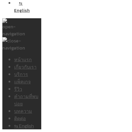
⇆
English
หน้าแรก
เกี่ยวกับเรา
บริการ
แพ็คเกจ
รีวิว
คำถามที่พบ
บ่อย
บทความ
ติดต่อ
⇆ English