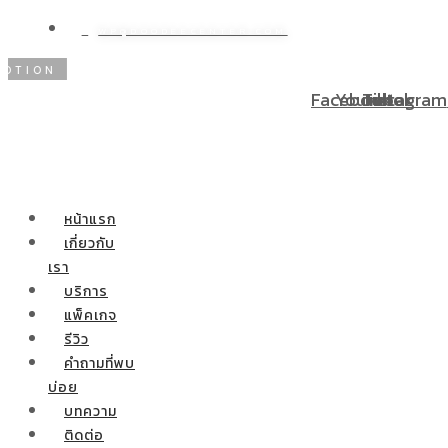
WP@DOODEECENTER.COM
ON
โปรโมชั่นพิเศษ! ผ่อนชำระ 0% 10 เดือน ผ่าตัดกระเพาะล
Facebook
Youtube
Tiktok
Instagram
หน้าแรก
เกี่ยวกับ
เรา
บริการ
แพ็คเกจ
รีวิว
คำถามที่พบ
บ่อย
บทความ
ติดต่อ