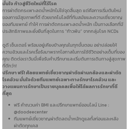
มั่นใจ ก้าวสู่ชีวิตใหม่ที่ไร้โรค
การผ่าตัดกระเพาะลดน้ำหนักไม่ใช่จุดสิ้นสุด แต่คือการเริ่มต้นใหม่
ของการมีสุขภาพที่ดี ด้วยเทคโนโลยีที่ทันสมัยและความเชี่ยวชาญ
ของทีมแพทย์ ทำให้ การผ่าตัดกระเพาะลดน้ำหนัก เป็นทางเลือกที่มี
ประสิทธิภาพและยั่งยืนที่สุดในการ “ก้าวพ้น” จากกลุ่มโรค NCDs
ดูดี เซ็นเตอร์ พร้อมอยู่เคียงข้างคุณในทุกขั้นตอน อย่าปล่อยให้
ความอ้วนและโรคเรื้อรังมาพรากโอกาสในการใช้ชีวิตอย่างเต็มที่ของ
คุณ ติดต่อเราวันนี้เพื่อรับคำปรึกษาและเริ่มต้นการเดินทางสู่สุขภาพ
ที่ดีกว่า!
ปรึกษา ฟรี! ศัลยแพทย์เชี่ยวชาญผ่าตัดผ่านกล้องและผ่าตัด
โรคอ้วน มั่นใจด้วยทีมแพทย์เฉพาะทางรักษาโรคอ้วน และ
วางแผนการรักษาเป็นรายบุคคลเพื่อให้ได้ผลการรักษาที่ดี
ที่สุด
ฟรี คำณวนค่า BMI และปรึกษาแพทย์ออนไลน์ Line :
@doodeecenter
ทีมแพทย์เชี่ยวชาญผ่าตัดลดน้ำหนักดูแลทั้งก่อนและหลัง
ผ่าตัดทุกเคส