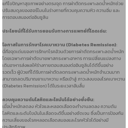
แก้ไขปัญหาสุขภาพอย่างตรงจุด การผ่าตัดกระเพาะลดน้ำหนักช่วย
ปรับสมดุลของฮอร์โมนในร่างกายที่ควบคุมความหิว ความอิ่ม และ
การตอบสนองต่ออินซูลิน
ประโยชน์ที่ได้รับการยอมรับทางการแพทย์ที่โดดเด่น:
โอกาสในการรักษาโรคเบาหวาน (Diabetes Remission)
:
นี่คือจุดเด่นของการรักษาโรคอ้วนด้วยการผ่าตัดกระเพาะลดน้ำหนัก
โดยเฉพาะการผ่าตัดบายพาสกระเพาะอาหาร การเปลี่ยนแปลงทาง
เดินอาหารส่งผลให้ร่างกายตอบสนองต่ออินซูลินได้ดีขึ้นอย่าง
รวดเร็ว ผู้ป่วยที่ได้รับการผ่าตัดลดกระเพาะลดน้ำหนักจำนวนมาก
สามารถลดปริมาณยาเบาหวาน หรือเข้าสู่ ภาวะสงบของโรคเบาหวาน
(Diabetes Remission) ได้ในระยะเวลาอันสั้น
ควบคุมความดันโลหิตและไขมันได้อย่างยั่งยืน:
เมื่อน้ำหนักลดลง หัวใจและหลอดเลือดจะทำงานลดลง ความดัน
โลหิตและระดับไขมันในเลือดจะดีขึ้นอย่างชัดเจน ซึ่งเป็นการป้องกัน
ความเสี่ยงของโรคหลอดเลือดสมองและโรคหัวใจได้อย่างมี
ประสิทธิภาพ