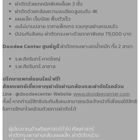
ผ่าตัดด้วยเทคนิคพิเศษล็อค 3 ชั้น
ผ่าตัดด้วยกล้องความละเอียดสูงระดับ 4K
แผลเล็ก เจ็บน้อย ฟื้นตัวเร็ว
งบไม่บานปลาย ราคาแพ็กเกจ รวมทุกอย่างครบแล้ว
มีประกันสังคม ผ่าตัดกระเพาะด้วยราคาพิเศษ 79,000 บาท
Doodee Center ศูนย์ดูดี
ผ่าตัดกระเพาะลดน้ำหนัก ทั้ง 2 สาขา
ร.พ.ศิครินทร์ หาดใหญ่
ร.พ.ศิครินทร์ ลาซาล
ปรึกษาแพทย์ออนไลน์ ฟรี!
ศัลยแพทย์เชี่ยวชาญผ่าตัดผ่านกล้องและผ่าตัดโรคอ้วน
Line : @doodeecenter Website :
www.doodeecenter.com
ทั้งนี้ หากท่านมีสิทธิประกันสังคมสามารถแจ้งเจ้าหน้าที่เพื่อขอใช้สิทธิ
ในการรักษาโรคอ้วนด้วยการผ่าตัดได้
ผู้เชี่ยวชาญด้านศัลยศาสตร์ทั่วไป ศัลยศาสตร์
ผ่าตัดกระเพาะผ่านกล้องแผลเล็ก, ผ่าตัดโรคอ้วน