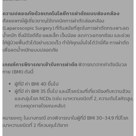
ความปลอดภัยด้วยเทคโนโลยีการผ่าตัดแบบส่องกล้อง
ศัลยแพทย์ผู้เชี่ยวชาญใช้เทคนิคการผ่าตัดส่องกล้อง
(Laparoscopic Surgery) ที่ทันสมัยที่สุดในการผ่าตัดกระเพาะลด
น้ำหนัก ซึ่งมีข้อดีคือ แผลเล็ก เจ็บน้อย ลดภาวะแทรกซ้อน และช่วย
ให้ผู้ป่วยฟื้นตัวได้อย่างรวดเร็ว ทำให้คุณมั่นใจได้ว่านี่คือ การผ่าตัด
เพื่อลดน้ำหนักแบบปลอดภัย
เกณฑ์การพิจารณาเข้ารับการผ่าตัด
พิจารณาจากค่าดัชนีมวล
กาย (BMI) ดังนี้:
ผู้ที่มี ค่า BMI 40 ขึ้นไป
ผู้ที่มี ค่า BMI 35 ขึ้นไป และมีโรคร่วมที่เกี่ยวข้องกับความอ้วน
และกลุ่มโรค NCDs (เช่น เบาหวานชนิดที่ 2, ความดันโลหิตสูง,
ภาวะหยุดหายใจขณะหลับ)
หมายเหตุ:
ในบางกรณี อาจพิจารณาในผู้ที่มี BMI 30-34.9 ที่มีโรค
เบาหวานชนิดที่ 2 ที่ควบคุมได้ยาก