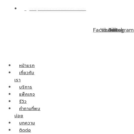
WP@DOODEECENTER.COM
่อนชำระ 0% 10 เดือน ผ่าตัดกระเพาะลดน้ำหนักสำหรับท่านที่มีบ
Facebook
Youtube
Tiktok
Instagram
หน้าแรก
เกี่ยวกับ
เรา
บริการ
แพ็คเกจ
รีวิว
คำถามที่พบ
บ่อย
บทความ
ติดต่อ