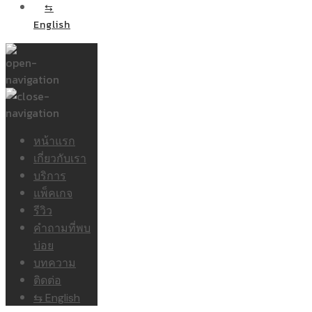
⇆
English
หน้าแรก
เกี่ยวกับเรา
บริการ
แพ็คเกจ
รีวิว
คำถามที่พบ
บ่อย
บทความ
ติดต่อ
⇆ English