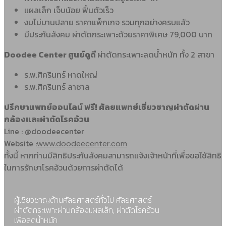
แผลเล็ก เจ็บน้อย ฟื้นตัวเร็ว
งบไม่บานปลาย ราคาแพ็กเกจ รวมทุกอย่างครบแล้ว
มีประกันสังคม ผ่าตัดกระเพาะด้วยราคาพิเศษ 79,000 บาท
Doodee Center ศูนย์ดูดี
ผ่าตัดกระเพาะลดน้ำหนัก ทั้ง 2 สาขา
ร.พ.ศิครินทร์ หาดใหญ่
ร.พ.ศิครินทร์ ลาซาล
ปรึกษาแพทย์ออนไลน์ ฟรี! ศัลยแพทย์เชี่ยวชาญผ่าตัดผ่าน
กล้องและผ่าตัดโรคอ้วน
Line : @doodeecenter
Website :
www.doodeecenter.com
ทั้งนี้ หากท่านมีสิทธิประกันสังคมสามารถแจ้งเจ้าหน้าที่เพื่อขอใช้สิทธิ
ในการรักษาโรคอ้วนด้วยการผ่าตัดได้
ผู้เชี่ยวชาญด้านศัลยศาสตร์ทั่วไป ศัลยศาสตร์
ผ่าตัดกระเพาะผ่านกล้องแผลเล็ก, ผ่าตัดโรคอ้วน
เพื่อลดน้ำหนัก