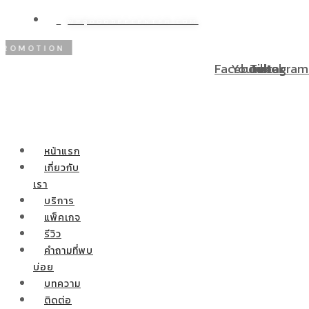
WP@DOODEECENTER.COM
OTION
โปรโมชั่นพิเศษ! ผ่อนชำระ 0% 10 เดือน ผ่าตัดกระ
Facebook
Youtube
Tiktok
Instagram
หน้าแรก
เกี่ยวกับ
เรา
บริการ
แพ็คเกจ
รีวิว
คำถามที่พบ
บ่อย
บทความ
ติดต่อ