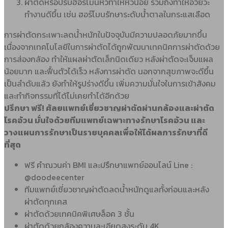
ผ่าตัดหรือปรับฮอร์โมนหิวทำให้หิวน้อย รวมถึงทำให้อวัยวะ
ทำงานดีขึ้น เช่น ฮอร์โมนรักษาระดับน้ำตาลในกระแสเลือด
การผ่าตัดกระเพาะลดน้ำหนักในปัจจุบันมีความปลอดภัยมากขึ้น
เนื่องจากเทคโนโลยีในการผ่าตัดได้ถูกพัฒนาเทคนิคการผ่าตัดด้วย
การส่องกล้อง ทำให้แผลผ่าตัดเล็กนิดเดียว หลังผ่าตัดจะเจ็บแผล
น้อยมาก และฟื้นตัวได้เร็ว
หลังการผ่าตัด นอกจากสุขภาพจะดีขึ้น
เป็นลำดับแล้ว ยังทำให้รูปร่างดีขึ้น เพิ่มความมั่นใจในการเข้าสังคม
และทำกิจกรรมที่ได้ไม่เคยทำได้อีกด้วย
ปรึกษา ฟรี! ศัลยแพทย์เชี่ยวชาญผ่าตัดผ่านกล้องและผ่าตัด
โรคอ้วน มั่นใจด้วยทีมแพทย์เฉพาะทางรักษาโรคอ้วน และ
วางแผนการรักษาเป็นรายบุคคลเพื่อให้ได้ผลการรักษาที่ดี
ที่สุด
ฟรี คำณวนค่า BMI และปรึกษาแพทย์ออนไลน์ Line :
@doodeecenter
ทีมแพทย์เชี่ยวชาญผ่าตัดลดน้ำหนักดูแลทั้งก่อนและหลัง
ผ่าตัดทุกเคส
ผ่าตัดด้วยเทคนิคพิเศษล็อค 3 ชั้น
ผ่าตัดด้วยกล้องความละเอียดสูงระดับ 4K