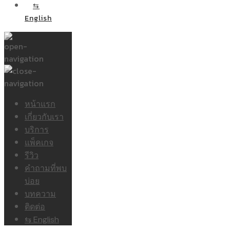
⇆
English
หน้าแรก
เกี่ยวกับเรา
บริการ
แพ็คเกจ
รีวิว
คำถามที่พบ
บ่อย
บทความ
ติดต่อ
⇆ English