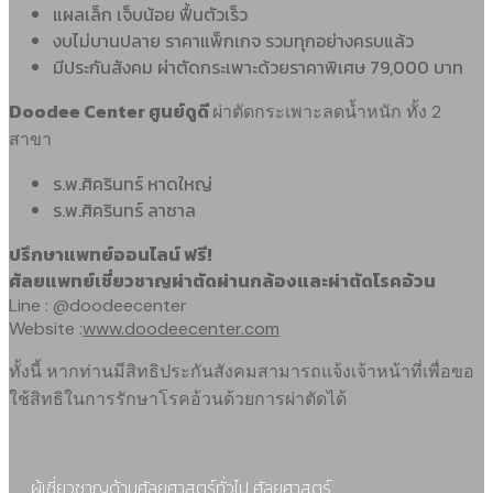
แผลเล็ก เจ็บน้อย ฟื้นตัวเร็ว
งบไม่บานปลาย ราคาแพ็กเกจ รวมทุกอย่างครบแล้ว
มีประกันสังคม ผ่าตัดกระเพาะด้วยราคาพิเศษ 79,000 บาท
Doodee Center ศูนย์ดูดี
ผ่าตัดกระเพาะลดน้ำหนัก ทั้ง 2
สาขา
ร.พ.ศิครินทร์ หาดใหญ่
ร.พ.ศิครินทร์ ลาซาล
ปรึกษาแพทย์ออนไลน์ ฟรี!
ศัลยแพทย์เชี่ยวชาญผ่าตัดผ่านกล้องและผ่าตัดโรคอ้วน
Line : @doodeecenter
Website :
www.doodeecenter.com
ทั้งนี้ หากท่านมีสิทธิประกันสังคมสามารถแจ้งเจ้าหน้าที่เพื่อขอ
ใช้สิทธิในการรักษาโรคอ้วนด้วยการผ่าตัดได้
ผู้เชี่ยวชาญด้านศัลยศาสตร์ทั่วไป ศัลยศาสตร์