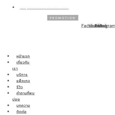
WP@DOODEECENTER.COM
PROMOTION
โปรโมชั่นพิเศษ! ผ่อนชำร
Facebook
Youtube
Tiktok
Instagra
หน้าแรก
เกี่ยวกับ
เรา
บริการ
แพ็คเกจ
รีวิว
คำถามที่พบ
บ่อย
บทความ
ติดต่อ